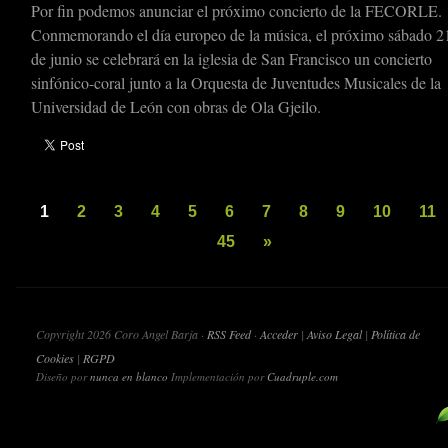
Por fin podemos anunciar el próximo concierto de la FECORLE.
Conmemorando el día europeo de la música, el próximo sábado 2
de junio se celebrará en la iglesia de San Francisco un concierto
sinfónico-coral junto a la Orquesta de Juventudes Musicales de la
Universidad de León con obras de Ola Gjeilo.
1
2
3
4
5
6
7
8
9
10
11
45
»
Copyright 2026 Coro Angel Barja ·
RSS Feed
·
Acceder
|
Aviso Legal
|
Política de
Cookies
|
RGPD
Diseño por
nunca en blanco
Implementación por
Cuadruple.com