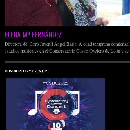
ELENA Mª FERNÁNDEZ
Directora del Coro Juvenil Ángel Barja. A edad temprana comienza 
iño
estudios musicales en el Conservatorio Castro Ovejero de León y se
traslada al Conservatorio Cristóbal Halffter de Ponferrada, para term
za
el grado medio en la especialidad de Flauta travesera. En el año 1998
d a
termina sus estudios superiores en el Conservatorio Superior de Sant
CONCIERTOS Y EVENTOS
de […]