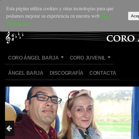
Esta página utiliza cookies y otras tecnologías para que
podamos mejorar su experiencia en nuestra web
Más
Ace
información.
CORO ÁNGEL BARJA
CORO JUVENIL
ÁNGEL BARJA
DISCOGRAFÍA
CONTACTA