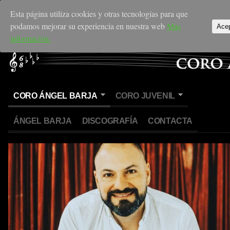
Esta página utiliza cookies y otras tecnologías para que
podamos mejorar su experiencia en nuestra web
Más
Ace
información.
CORO ÁNGEL BARJA
CORO JUVENIL
ÁNGEL BARJA
DISCOGRAFÍA
CONTACTA