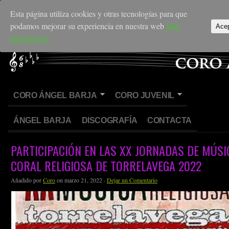
Esta página utiliza cookies y otras tecnologías para que
podamos mejorar su experiencia en nuestra web
Más
Ace
información.
CORO ÁNGEL BARJA
CORO JUVENIL
ÁNGEL BARJA
DISCOGRAFÍA
CONTACTA
PARTICIPACIÓN EN LAS XX JORNADAS DE MÚSI
CORAL RELIGIOSA DE TORRELAVEGA 2022
Añadido por
Coro
on marzo 21, 2022 ·
Dejar un Comentario