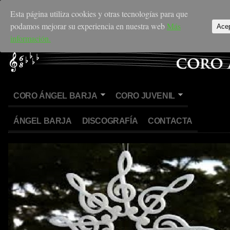
Esta página utiliza cookies y otras tecnologías para que
podamos mejorar su experiencia en nuestra web
Más
Ace
información.
CORO ÁNGEL BARJA
CORO JUVENIL
ÁNGEL BARJA
DISCOGRAFÍA
CONTACTA