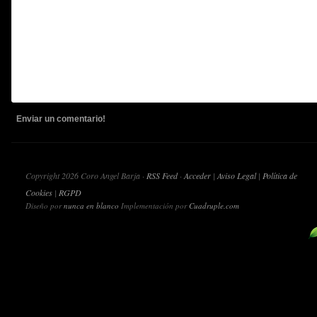
Copyright 2026 Coro Angel Barja ·
RSS Feed
·
Acceder
|
Aviso Legal
|
Política de
Cookies
|
RGPD
Diseño por
nunca en blanco
Implementación por
Cuadruple.com