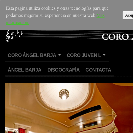
Esta página utiliza cookies y otras tecnologías para que
podamos mejorar su experiencia en nuestra web
Más
Ace
información.
CORO ÁNGEL BARJA
CORO JUVENIL
ÁNGEL BARJA
DISCOGRAFÍA
CONTACTA