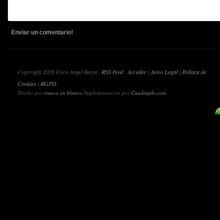
Copyright 2026 Coro Angel Barja ·
RSS Feed
·
Acceder
|
Aviso Legal
|
Política de
Cookies
|
RGPD
Diseño por
nunca en blanco
Implementación por
Cuadruple.com