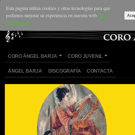
Esta página utiliza cookies y otras tecnologías para que
podamos mejorar su experiencia en nuestra web
Más
Ace
información.
CORO ÁNGEL BARJA
CORO JUVENIL
ÁNGEL BARJA
DISCOGRAFÍA
CONTACTA